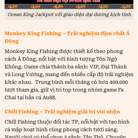
Ocean King Jackpot với giao diện đại dương kịch tính
Monkey King Fishing – Trải nghiệm đậm chất Á
Đông
Monkey King Fishing được thiết kế theo phong
cách Á Đông, nổi bật với hình tượng Tôn Ngộ
Không. Game chia thành ba sảnh: VIP, Đại Thánh
và Long Vương, mang đến nhiều cấp độ trải nghiệm
khác nhau. Trung bình mỗi tháng có hơn 400.000
lượt tham gia, giữ vị trí top trong nhóm game Fa
Chai tại bắn cá Au88.
Chill Fishing – Trải nghiệm giải trí vui nhộn
Chill Fishing thuộc đối tác TP, nổi bật với tạo hình
cá mập hoạt hình cùng phong cách tươi sáng.
Người chơi có thể chọn 3 sảnh: Tân Thủ, Chuyên