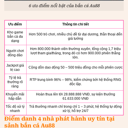
6 ưu điểm nổi bật của bắn cá Au88
Ưu điểm
Thông tin chi tiết
Kho game
Hơn 500 trò chơi, nhiều chủ đề từ đại dương, thần thoại đến
bắn cá đa
giả tưởng
dạng
Hơn 800.000 thành viên thường xuyên, tổng cộng 1,7 triệu
Người chơi
lượt tham gia/tháng, trong đó có hơn 900.000 phiên thắng
đông đảo
lớn.
Jackpot giá
Cộng dồn dao động 50 – 500 triệu đồng cho mỗi phiên cược
trị cao
Tỷ lệ trả
RTP trung bình 96% – 98%, kiểm chứng bởi hệ thống RNG
thưởng rõ
độc lập.
ràng
Khuyến mãi
Hoàn thua lên tới 28.888.888 VNĐ, sự kiện thưởng
hấp dẫn
61.633.000 VNĐ
Tốc độ xử lý
Trả thưởng nhanh chỉ trong chỉ 1 – 3 phút, hệ thống tự động
nhanh
xử lý, hỗ trợ 24/7
Điểm danh 4 nhà phát hành uy tín tại
sảnh bắn cá Au88