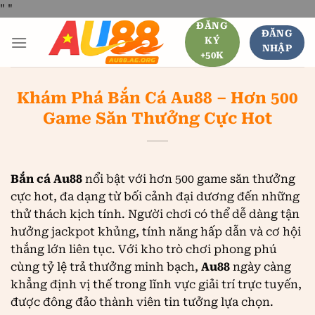
Bỏ
"
"
qua
ĐĂNG
ĐĂNG
KÝ
nội
NHẬP
+50K
dung
Khám Phá Bắn Cá Au88 – Hơn 500
Game Săn Thưởng Cực Hot
Bắn cá Au88
nổi bật với hơn 500 game săn thưởng
cực hot, đa dạng từ bối cảnh đại dương đến những
thử thách kịch tính. Người chơi có thể dễ dàng tận
hưởng jackpot khủng, tính năng hấp dẫn và cơ hội
thắng lớn liên tục. Với kho trò chơi phong phú
cùng tỷ lệ trả thưởng minh bạch,
Au88
ngày càng
khẳng định vị thế trong lĩnh vực giải trí trực tuyến,
được đông đảo thành viên tin tưởng lựa chọn.