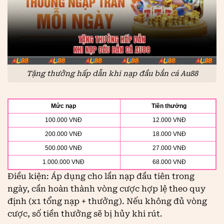
Tặng thưởng hấp dẫn khi nạp đầu bắn cá Au88
Mức nạp
Tiền thưởng
100.000 VNĐ
12.000 VNĐ
200.000 VNĐ
18.000 VNĐ
500.000 VNĐ
27.000 VNĐ
1.000.000 VNĐ
68.000 VNĐ
Điều kiện: Áp dụng cho lần nạp đầu tiên trong
ngày, cần hoàn thành vòng cược hợp lệ theo quy
định (x1 tổng nạp + thưởng). Nếu không đủ vòng
cược, số tiền thưởng sẽ bị hủy khi rút.