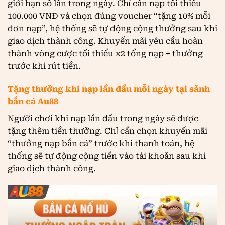
giới hạn số lần trong ngày. Chỉ cần nạp tối thiểu
100.000 VNĐ và chọn đúng voucher “tặng 10% mỗi
đơn nạp”, hệ thống sẽ tự động cộng thưởng sau khi
giao dịch thành công. Khuyến mãi yêu cầu hoàn
thành vòng cược tối thiểu x2 tổng nạp + thưởng
trước khi rút tiền.
Tặng thưởng khi nạp lần đầu mỗi ngày tại sảnh
bắn cá Au88
Người chơi khi nạp lần đầu trong ngày sẽ được
tặng thêm tiền thưởng. Chỉ cần chọn khuyến mãi
“thưởng nạp bắn cá” trước khi thanh toán, hệ
thống sẽ tự động cộng tiền vào tài khoản sau khi
giao dịch thành công.