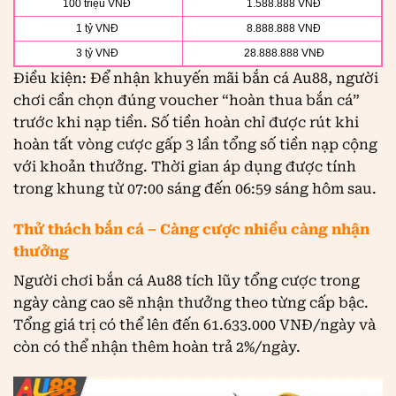
100 triệu VNĐ
1.588.888 VNĐ
1 tỷ VNĐ
8.888.888 VNĐ
3 tỷ VNĐ
28.888.888 VNĐ
Điều kiện: Để nhận khuyến mãi bắn cá Au88, người
chơi cần chọn đúng voucher “hoàn thua bắn cá”
trước khi nạp tiền. Số tiền hoàn chỉ được rút khi
hoàn tất vòng cược gấp 3 lần tổng số tiền nạp cộng
với khoản thưởng. Thời gian áp dụng được tính
trong khung từ 07:00 sáng đến 06:59 sáng hôm sau.
Thử thách bắn cá – Càng cược nhiều càng nhận
thưởng
Người chơi bắn cá Au88 tích lũy tổng cược trong
ngày càng cao sẽ nhận thưởng theo từng cấp bậc.
Tổng giá trị có thể lên đến 61.633.000 VNĐ/ngày và
còn có thể nhận thêm hoàn trả 2%/ngày.