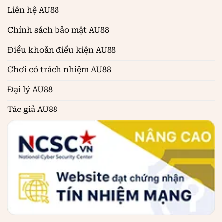
Liên hệ AU88
Chính sách bảo mật AU88
Điều khoản điều kiện AU88
Chơi có trách nhiệm AU88
Đại lý AU88
Tác giả AU88