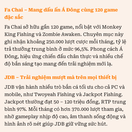
Fa Chai – Mang dấu ấn Á Đông cùng 120 game
đặc sắc
Fa Chai sở hữu gần 120 game, nổi bật với Monkey
King Fishing và Zombie Awaken. Chuyên mục này
ghi nhận khoảng 250.000 lượt cược mỗi tháng, tỷ lệ
trả thưởng trung bình ở mức 96,5%. Phong cách Á
Đông, hiệu ứng chiến đấu chân thực và nhiều chế
độ bắn sáng tạo mang đến trải nghiệm mới lạ.
JDB – Trải nghiệm mượt mà trên mọi thiết bị
JDB vận hành nhiều trò bắn cá tối ưu cho cả PC và
mobile, như Twoyeah Fishing và Jackpot Fishing.
Jackpot thường đạt 50 – 120 triệu đồng, RTP trung
bình 97%. Mỗi tháng có hơn 370.000 lượt tham gia,
nhờ gameplay nhịp độ cao, âm thanh sống động và
hình ảnh rõ nét giúp JDB giữ vững sức hút.