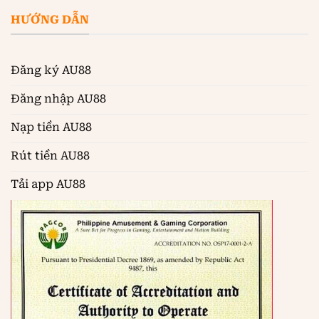
HƯỚNG DẪN
Đăng ký AU88
Đăng nhập AU88
Nạp tiền AU88
Rút tiền AU88
Tải app AU88