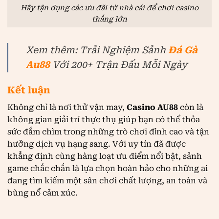
Hãy tận dụng các ưu đãi từ nhà cái để chơi casino
thắng lớn
Xem thêm: Trải Nghiệm Sảnh
Đá Gà
Au88
Với 200+ Trận Đấu Mỗi Ngày
Kết luận
Không chỉ là nơi thử vận may,
Casino AU88
còn là
không gian giải trí thực thụ giúp bạn có thể thỏa
sức đắm chìm trong những trò chơi đỉnh cao và tận
hưởng dịch vụ hạng sang. Với uy tín đã được
khẳng định cùng hàng loạt ưu điểm nổi bật, sảnh
game chắc chắn là lựa chọn hoàn hảo cho những ai
đang tìm kiếm một sân chơi chất lượng, an toàn và
bùng nổ cảm xúc.