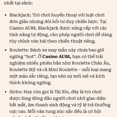
nhất tại sảnh:
Blackjack: Trò chơi huyền thoại với luật chơi
đơn giản nhưng đòi hỏi tư duy chiến lược. Tại
Casino AU88, Blackjack được nâng cấp với các
tính năng tự động, cho phép người chơi dễ dàng
tùy chỉnh ván bài theo chiến thuật riêng.
Roulette: Bánh xe may mắn này chưa bao giờ
ngừng “hot”. Ở
Casino AU88,
bạn có thể trải
nghiệm nhiều phiên bản như Roulette Châu Âu,
Roulette Mỹ và cả Mini Roulette – mỗi loại mang
một màu sắc riêng, tạo nên sự mới mẻ và kích
thích không ngừng.
Sicbo: Hay còn gọi là Tài Xỉu, đây là trò chơi
được lòng đông đảo người chơi nhờ giao diện
bắt mắt, âm thanh sinh động và tỷ lệ trả thưởng
cực cao. Mỗi ván tung xúc xắc đều là cơ hội