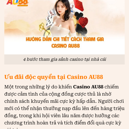
4 bước tham gia sảnh casino tại nhà cái
Ưu đãi độc quyền tại Casino AU88
Một trong những lý do khiến
Casino AU88
chiếm
được cảm tình của cộng đồng cược thủ là nhờ
chính sách khuyến mãi cực kỳ hấp dẫn. Người chơi
mới có thể nhận thưởng nạp đầu lên đến hàng triệu
đồng, trong khi hội viên lâu năm được hưởng các
chương trình hoàn trả và tích điểm đổi quà cực kỳ