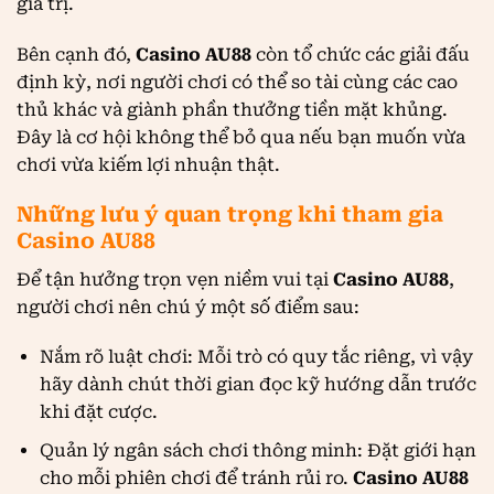
giá trị.
Bên cạnh đó,
Casino AU88
còn tổ chức các giải đấu
định kỳ, nơi người chơi có thể so tài cùng các cao
thủ khác và giành phần thưởng tiền mặt khủng.
Đây là cơ hội không thể bỏ qua nếu bạn muốn vừa
chơi vừa kiếm lợi nhuận thật.
Những lưu ý quan trọng khi tham gia
Casino AU88
Để tận hưởng trọn vẹn niềm vui tại
Casino AU88
,
người chơi nên chú ý một số điểm sau:
Nắm rõ luật chơi: Mỗi trò có quy tắc riêng, vì vậy
hãy dành chút thời gian đọc kỹ hướng dẫn trước
khi đặt cược.
Quản lý ngân sách chơi thông minh: Đặt giới hạn
cho mỗi phiên chơi để tránh rủi ro.
Casino AU88