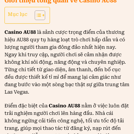
Giới thiệu tổng quan về Casino AU88
Mục lục
Casino AU88
là sảnh cược trọng điểm của thương
hiệu AU88 quy tụ hàng loạt trò chơi hấp dẫn và có
lượng người tham gia đông đảo nhất hiện nay.
Ngay khi truy cập, người chơi sẽ cảm nhận được
không khí sôi động, năng động và chuyên nghiệp.
Từng chi tiết từ giao diện, âm thanh, đến bố cục
đều được thiết kế tỉ mỉ để mang lại cảm giác như
đang bước vào một sòng bạc thật sự giữa trung tâm
Las Vegas.
Điểm đặc biệt của
Casino AU88
nằm ở việc luôn đặt
trải nghiệm người chơi lên hàng đầu. Nhà cái
không ngừng cải tiến công nghệ, tối ưu tốc độ tải
trang, giúp mọi thao tác từ đăng ký, nạp rút đến