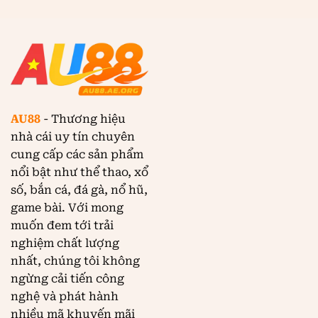
AU88
- Thương hiệu
nhà cái uy tín chuyên
cung cấp các sản phẩm
nổi bật như thể thao, xổ
số, bắn cá, đá gà, nổ hũ,
game bài. Với mong
muốn đem tới trải
nghiệm chất lượng
nhất, chúng tôi không
ngừng cải tiến công
nghệ và phát hành
nhiều mã khuyến mãi