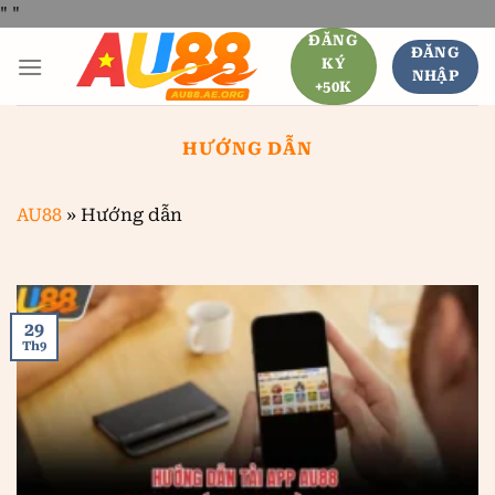
Bỏ
"
"
qua
ĐĂNG
ĐĂNG
KÝ
nội
NHẬP
+50K
dung
HƯỚNG DẪN
AU88
»
Hướng dẫn
29
Th9