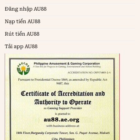
Đăng nhập AU88
Nạp tiền AU88
Rút tiền AU88
Tải app AU88