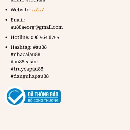
Website:
../../
Email:
au88aeorg@gmail.com
Hotline: 098 564 8755
Hashtag: #au88
#nhacaiau88
#au88casino
#truycapau88
#dangnhapau88