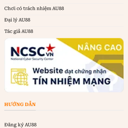
Chơi có trách nhiệm AU88
Đại lý AU88
Tác giả AU88
HƯỚNG DẪN
Đăng ký AU88