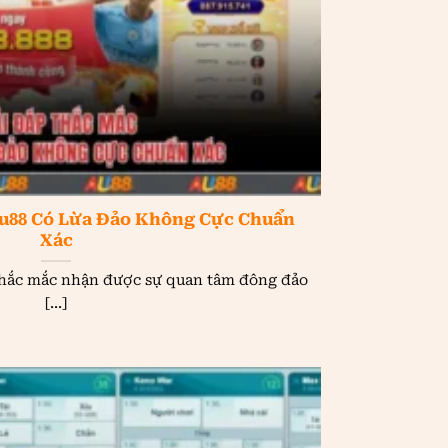
Au88 Có Lừa Đảo Không Cực Chuẩn
Xác
 thắc mắc nhận được sự quan tâm đông đảo
[...]