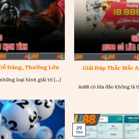
 Dễ Dàng, Thưởng Lớn
Giải Đáp Thắc Mắc 
ững loại hình giải trí [...]
Au88 có lừa đảo không là
29
Th9