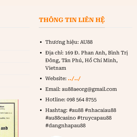
THÔNG TIN LIÊN HỆ
Thương hiệu: AU88
Địa chỉ: 169 Đ. Phan Anh, Bình Trị
Đông, Tân Phú, Hồ Chí Minh,
Vietnam
Website:
../../
Email: au88aeorg@gmail.com
Hotline: 098 564 8755
Hashtag: #au88 #nhacaiau88
#au88casino #truycapau88
#dangnhapau88