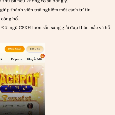
ên thứ ba nếu không có sự đồng ý.
iúp thành viên trải nghiệm một cách tự tin.
 công bố.
 Đội ngũ CSKH luôn sẵn sàng giải đáp thắc mắc và hỗ