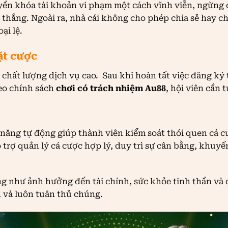
yền khóa tài khoản vi phạm một cách vĩnh viễn, ngừng 
n thắng. Ngoài ra, nhà cái không cho phép chia sẻ hay 
ại lệ.
ặt cược
chất lượng dịch vụ cao. Sau khi hoàn tất việc đăng ký t
eo chính sách
chơi có trách nhiệm Au88
, hội viên cần
năng tự động giúp thành viên kiểm soát thói quen cá c
 trợ quản lý cá cược hợp lý, duy trì sự cân bằng, khuyến
 như ảnh hưởng đến tài chính, sức khỏe tinh thần và c
n và luôn tuân thủ chúng.