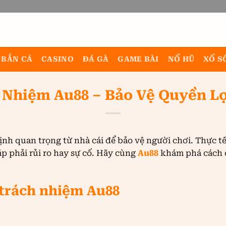
BẮN CÁ
CASINO
ĐÁ GÀ
GAME BÀI
NỔ HŨ
XỔ S
 Nhiệm Au88 – Bảo Vệ Quyền Lợ
nh quan trọng từ nhà cái để bảo vệ người chơi. Thực tế
ặp phải rủi ro hay sự cố. Hãy cùng
Au88
khám phá cách c
 trách nhiệm Au88