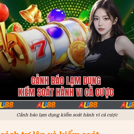
Cảnh báo lạm dụng kiểm soát hành vi cá cược