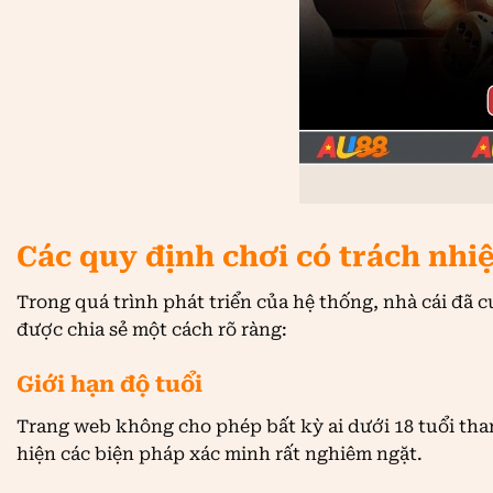
Các quy định chơi có trách nhi
Trong quá trình phát triển của hệ thống, nhà cái đã 
được chia sẻ một cách rõ ràng:
Giới hạn độ tuổi
Trang web không cho phép bất kỳ ai dưới 18 tuổi tha
hiện các biện pháp xác minh rất nghiêm ngặt.