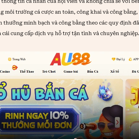
 thông tin cá nhân của hội viên và không chia sẻ với b
 môi trường cá cược an toàn, công khai và công bằng, g
n thưởng minh bạch và công bằng theo các quy định đã
cái cung cấp dịch vụ hỗ trợ tận tình và chuyên nghiệp.