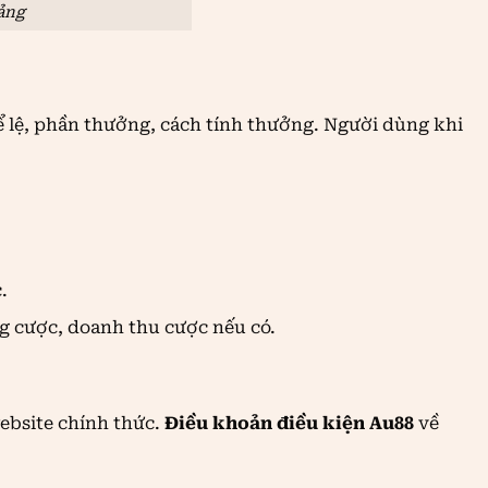
ảng
hể lệ, phần thưởng, cách tính thưởng. Người dùng khi
.
ng cược, doanh thu cược nếu có.
ebsite chính thức.
Điều khoản điều kiện Au88
về