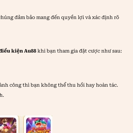
chúng đảm bảo mang đến quyền lợi và xác định rõ
điều kiện Au88
khi bạn tham gia đặt cược như sau:
hành công thì bạn không thể thu hồi hay hoàn tác.
h.