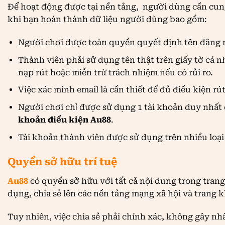
Để hoạt động được tại nền tảng, người dùng cần cun
khi bạn hoàn thành dữ liệu người dùng bao gồm:
Người chơi được toàn quyền quyết định tên đăng nh
Thành viên phải sử dụng tên thật trên giấy tờ cá n
nạp rút hoặc miễn trừ trách nhiệm nếu có rủi ro.
Việc xác minh email là cần thiết để đủ điều kiện r
Người chơi chỉ được sử dụng 1 tài khoản duy nhất 
khoản điều kiện Au88
.
Tài khoản thành viên được sử dụng trên nhiều loại 
Quyền sở hữu trí tuệ
Au88
có quyền sở hữu với tất cả nội dung trong trang
dụng, chia sẻ lên các nền tảng mạng xã hội và trang k
Tuy nhiên, việc chia sẻ phải chính xác, không gây nh