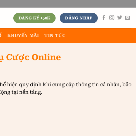
ĐĂNG KÝ +50K
ĐĂNG NHẬP
Ố
KHUYẾN MÃI
TIN TỨC
ụ Cược Online
thể hiện quy định khi cung cấp thông tin cá nhân, bảo
động tại nền tảng.