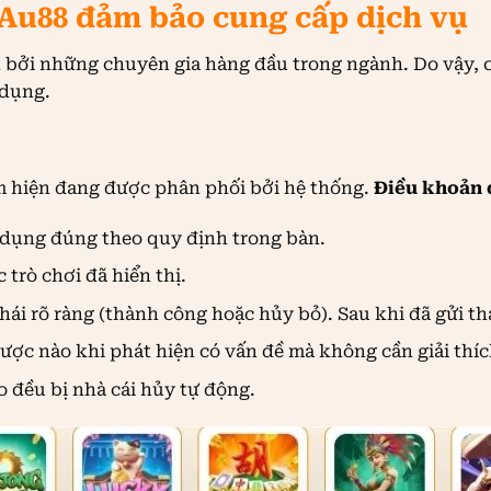
 Au88 đảm bảo cung cấp dịch vụ
 bởi những chuyên gia hàng đầu trong ngành. Do vậy, 
 dụng.
m hiện đang được phân phối bởi hệ thống.
Điều khoản 
p dụng đúng theo quy định trong bàn.
 trò chơi đã hiển thị.
hái rõ ràng (thành công hoặc hủy bỏ). Sau khi đã gửi t
cược nào khi phát hiện có vấn đề mà không cần giải thíc
 đều bị nhà cái hủy tự động.