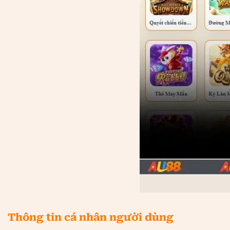
Thông tin cá nhân người dùng