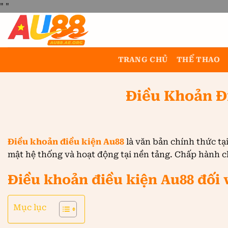
Bỏ
"
"
qua
nội
dung
TRANG CHỦ
THỂ THAO
Điều Khoản Đ
Điều khoản điều kiện Au88
là văn bản chính thức tạ
mật hệ thống và hoạt động tại nền tảng. Chấp hành ch
Điều khoản điều kiện Au88 đối 
Mục lục