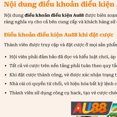
Nội dung điều khoản điều kiện
Nội dung
điều khoản điều kiện Au88
được biên soạn
ràng nghĩa vụ cho cả bên cung cấp và khách hàng sử
Điều khoản điều kiện Au88 khi đặt cược
Thành viên được truy cập và đặt cược ở mọi sản phẩ
Hội viên phải đảm bảo đã đọc và hiểu luật chơi, á
Tất cả vé cược trên nền tảng phải tuân theo quy tắc
Khi đặt cược thành công, vé được xác nhận trạng t
Nhà cái có quyền từ chối, vô hiệu hóa bất kỳ lệnh 
Thành viên sử dụng công cụ hack, tạo vé cược chéo