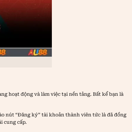
ng hoạt động và làm việc tại nền tảng. Bất kể bạn là
ào nút “Đăng ký” tài khoản thành viên tức là đã đồng
i cung cấp.