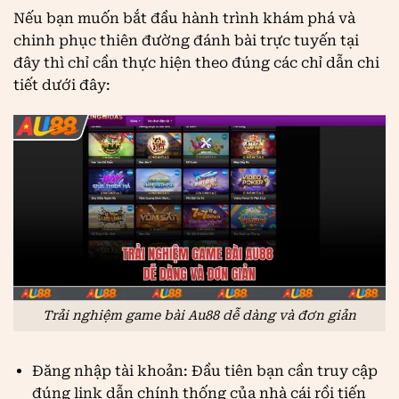
Nếu bạn muốn bắt đầu hành trình khám phá và
chinh phục thiên đường đánh bài trực tuyến tại
đây thì chỉ cần thực hiện theo đúng các chỉ dẫn chi
tiết dưới đây:
Trải nghiệm game bài Au88 dễ dàng và đơn giản
Đăng nhập tài khoản: Đầu tiên bạn cần truy cập
đúng link dẫn chính thống của nhà cái rồi tiến