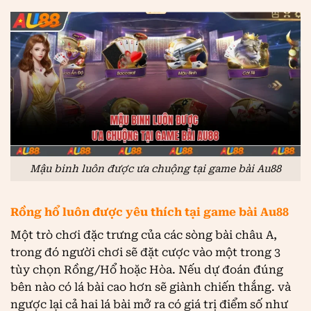
Mậu binh luôn được ưa chuộng tại game bài Au88
Rồng hổ luôn được yêu thích tại game bài Au88
Một trò chơi đặc trưng của các sòng bài châu A,
trong đó người chơi sẽ đặt cược vào một trong 3
tùy chọn Rồng/Hổ hoặc Hòa. Nếu dự đoán đúng
bên nào có lá bài cao hơn sẽ giành chiến thắng. và
ngược lại cả hai lá bài mở ra có giá trị điểm số như