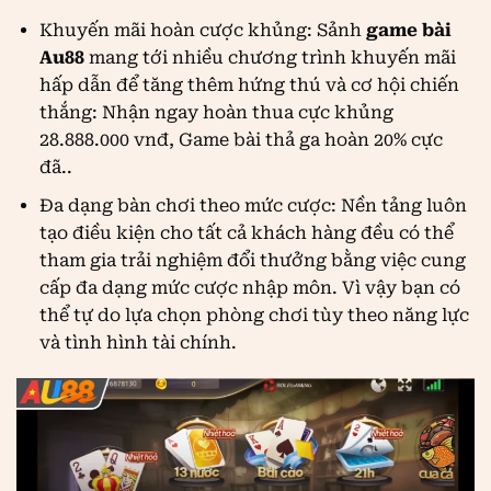
Khuyến mãi hoàn cược khủng:
Sảnh
game bài
Au88
mang tới nhiều chương trình khuyến mãi
hấp dẫn để tăng thêm hứng thú và cơ hội chiến
thắng: Nhận ngay hoàn thua cực khủng
28.888.000 vnđ, Game bài thả ga hoàn 20% cực
đã..
Đa dạng bàn chơi theo mức cược:
Nền tảng luôn
tạo điều kiện cho tất cả khách hàng đều có thể
tham gia trải nghiệm đổi thưởng bằng việc cung
cấp đa dạng mức cược nhập môn. Vì vậy bạn có
thể tự do lựa chọn phòng chơi tùy theo năng lực
và tình hình tài chính.