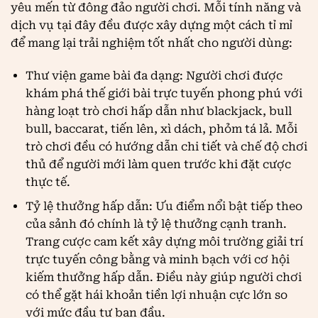
yêu mến từ đông đảo người chơi. Mỗi tính năng và
dịch vụ tại đây đều được xây dựng một cách tỉ mỉ
để mang lại trải nghiệm tốt nhất cho người dùng:
Thư viện game bài đa dạng:
Người chơi được
khám phá thế giới bài trực tuyến phong phú với
hàng loạt trò chơi hấp dẫn như blackjack, bull
bull, baccarat, tiến lên, xì dách, phỏm tá lả. Mỗi
trò chơi đều có hướng dẫn chi tiết và chế độ chơi
thủ để người mới làm quen trước khi đặt cược
thực tế.
Tỷ lệ thưởng hấp dẫn:
Ưu điểm nổi bật tiếp theo
của sảnh đó chính là tỷ lệ thưởng cạnh tranh.
Trang cược cam kết xây dựng môi trường giải trí
trực tuyến công bằng và minh bạch với cơ hội
kiếm thưởng hấp dẫn. Điều này giúp người chơi
có thể gặt hái khoản tiền lợi nhuận cực lớn so
với mức đầu tư ban đầu.