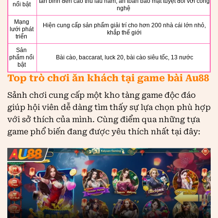
tân binh đến cao thủ lâu năm, an toàn bảo mật tuyệt đối với công
nổi bật
nghệ
Mạng
Hiện cung cấp sản phẩm giải trí cho hơn 200 nhà cái lớn nhỏ,
lưới phát
khắp thế giới
triển
Sản
phẩm nổi
Bài cào, baccarat, luck 20, bài cào siêu tốc, 13 nước
bật
Top trò chơi ăn khách tại game bài Au88
Sảnh chơi cung cấp một kho tàng game độc đáo
giúp hội viên dễ dàng tìm thấy sự lựa chọn phù hợp
với sở thích của mình. Cùng điểm qua những tựa
game phổ biến đang được yêu thích nhất tại đây: