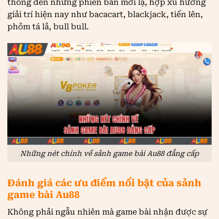
thống đến những phiên bản mới lạ, hợp xu hướng
giải trí hiện nay như bacacart, blackjack, tiến lên,
phỏm tá lả, bull bull.
Những nét chính về sảnh game bài Au88 đẳng cấp
Đánh giá các ưu điểm nổi bật của sảnh
game bài Au88
Không phải ngẫu nhiên mà game bài nhận được sự