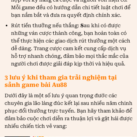
Mỗi game đều có hướng dẫn chi tiết luật chơi để
bạn nắm bắt và đưa ra quyết định chính xác.
Rút tiền thưởng nếu thắng:
S
au khi có được
những ván cược thành công, bạn hoàn toàn có
thể thực hiện các giao dịch rút thưởng một cách
dễ dàng. Trang cược cam kết cung cấp dịch vụ
hỗ trợ nhanh chóng, đảm bảo mọi thắc mắc của
người chơi được giải đáp kịp thời và hiệu quả.
3 lưu ý khi tham gia trải nghiệm tại
sảnh game bài Au88
Dưới đây là một số lưu ý quan trọng đước các
chuyên gia lão làng đúc kết lại sau nhiều năm chinh
phục đổi thưởng trực tuyến. Bạn hãy tham khảo để
đảm bảo cuộc chơi diễn ra thuận lợi và gặt hái được
nhiều chiến tích vẻ vang: