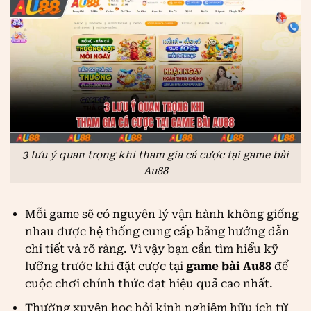
3 lưu ý quan trọng khi tham gia cá cược tại game bài
Au88
Mỗi game sẽ có nguyên lý vận hành không giống
nhau được hệ thống cung cấp bảng hướng dẫn
chi tiết và rõ ràng. Vì vậy bạn cần tìm hiểu kỹ
lưỡng trước khi đặt cược tại
game bài Au88
để
cuộc chơi chính thức đạt hiệu quả cao nhất.
Thường xuyên học hỏi kinh nghiệm hữu ích từ