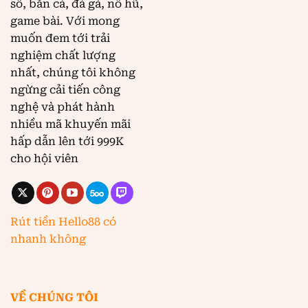
số, bắn cá, đá gà, nổ hũ,
game bài. Với mong
muốn đem tới trải
nghiệm chất lượng
nhất, chúng tôi không
ngừng cải tiến công
nghệ và phát hành
nhiều mã khuyến mãi
hấp dẫn lên tới 999K
cho hội viên
Rút tiền Hello88 có
nhanh không
VỀ CHÚNG TÔI