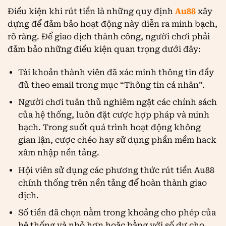
Điều kiện khi rút tiền là những quy định
Au88
xây
dựng để đảm bảo hoạt động này diễn ra minh bạch,
rõ ràng. Để giao dịch thành công, người chơi phải
đảm bảo những điều kiện quan trọng dưới đây:
Tài khoản thành viên đã xác minh thông tin đầy
đủ theo email trong mục “Thông tin cá nhân”.
Người chơi tuân thủ nghiêm ngặt các chính sách
của hệ thống, luôn đặt cược hợp pháp và minh
bạch. Trong suốt quá trình hoạt động không
gian lận, cược chéo hay sử dụng phần mềm hack
xâm nhập nền tảng.
Hội viên sử dụng các phương thức rút tiền Au88
chính thống trên nền tảng để hoàn thành giao
dịch.
Số tiền đã chọn nằm trong khoảng cho phép của
hệ thống và nhỏ hơn hoặc bằng với số dư cho