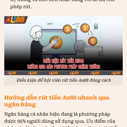
phép rút.
Điều kiện để hội viên rút tiền Au88 đúng cách
Hướng dẫn rút tiền Au88 nhanh qua
ngân hàng
Ngân hàng cá nhân hiện đang là phương pháp
được 95% người dùng sử dụng qua. Ưu điểm của