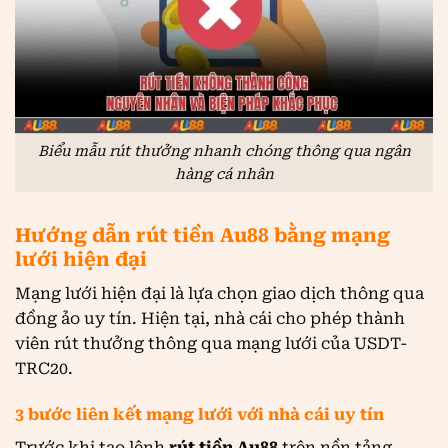
Biểu mẫu rút thưởng nhanh chóng thông qua ngân
hàng cá nhân
Hướng dẫn rút tiền Au88 bằng mạng
lưới hiện đại
Mạng lưới hiện đại là lựa chọn giao dịch thông qua
đồng ảo uy tín. Hiện tại, nhà cái cho phép thành
viên rút thưởng thông qua mạng lưới của USDT-
TRC20.
3 bước liên kết mạng lưới với nhà cái uy tín
Trước khi tạo lệnh
rút tiền Au88
trên nền tảng,