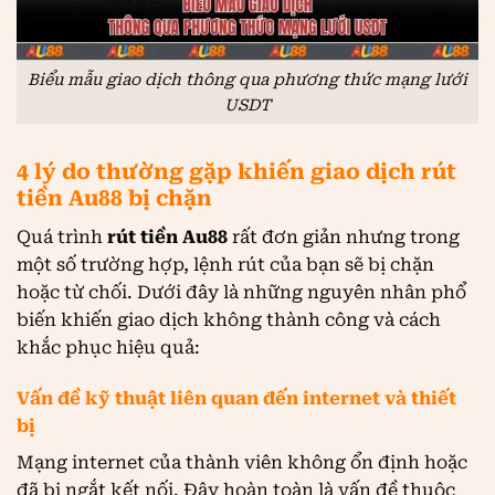
Biểu mẫu giao dịch thông qua phương thức mạng lưới
USDT
4 lý do thường gặp khiến giao dịch rút
tiền Au88 bị chặn
Quá trình
rút tiền Au88
rất đơn giản nhưng trong
một số trường hợp, lệnh rút của bạn sẽ bị chặn
hoặc từ chối. Dưới đây là những nguyên nhân phổ
biến khiến giao dịch không thành công và cách
khắc phục hiệu quả:
Vấn đề kỹ thuật liên quan đến internet và thiết
bị
Mạng internet của thành viên không ổn định hoặc
đã bị ngắt kết nối. Đây hoàn toàn là vấn đề thuộc