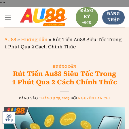
Bỏ
"
"
qua
ĐĂNG
ĐĂNG
KÝ
nội
NHẬP
+50K
dung
AU88
»
Hướng dẫn
»
Rút Tiền Au88 Siêu Tốc Trong
1 Phút Qua 2 Cách Chính Thức
HƯỚNG DẪN
Rút Tiền Au88 Siêu Tốc Trong
1 Phút Qua 2 Cách Chính Thức
ĐĂNG VÀO
THÁNG 9 29, 2025
BỞI
NGUYỄN LAN CHI
29
Th9