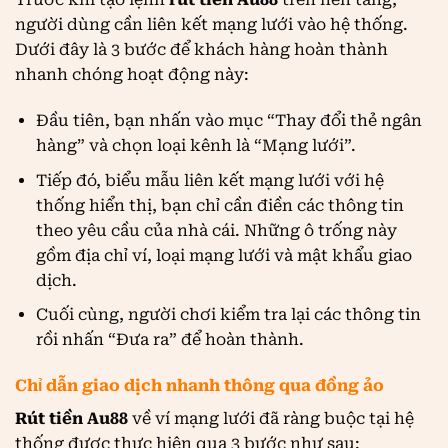
người dùng cần liên kết mạng lưới vào hệ thống.
Dưới đây là 3 bước để khách hàng hoàn thành
nhanh chóng hoạt động này:
Đầu tiên, bạn nhấn vào mục “Thay đổi thẻ ngân
hàng” và chọn loại kênh là “Mạng lưới”.
Tiếp đó, biểu mẫu liên kết mạng lưới với hệ
thống hiển thị, bạn chỉ cần điền các thông tin
theo yêu cầu của nhà cái. Những ô trống này
gồm địa chỉ ví, loại mạng lưới và mật khẩu giao
dịch.
Cuối cùng, người chơi kiểm tra lại các thông tin
rồi nhấn “Đưa ra” để hoàn thành.
Chỉ dẫn giao dịch nhanh thông qua đồng ảo
Rút tiền Au88
về ví mạng lưới đã ràng buộc tại hệ
thống được thực hiện qua 3 bước như sau: