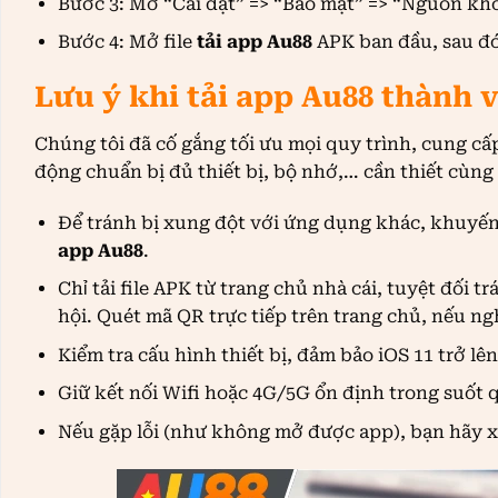
Bước 3: Mở “Cài đặt” => “Bảo mật” => “Nguồn kh
Bước 4: Mở file
tải app Au88
APK ban đầu, sau đó 
Lưu ý khi tải app Au88 thành v
Chúng tôi đã cố gắng tối ưu mọi quy trình, cung c
động chuẩn bị đủ thiết bị, bộ nhớ,… cần thiết cùng
Để tránh bị xung đột với ứng dụng khác, khuyến
app Au88
.
Chỉ tải file APK từ trang chủ nhà cái, tuyệt đối
hội. Quét mã QR trực tiếp trên trang chủ, nếu ng
Kiểm tra cấu hình thiết bị, đảm bảo iOS 11 trở lê
Giữ kết nối Wifi hoặc 4G/5G ổn định trong suốt 
Nếu gặp lỗi (như không mở được app), bạn hãy xóa