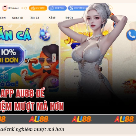
 để trải nghiệm mượt mà hơn