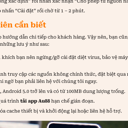
ông xác định” rồi nhấn xác nhận “Cho phép từ nguồn n
nhấn “Cài đặt” rồi chờ từ 1 – 2 phút.
iên cần biết
ấp hướng dẫn chi tiếp cho khách hàng. Vậy nên, bạn cũ
 những lưu ý như sau:
 khích bạn nên ngừng/gỡ cài đặt diệt virus, bảo vệ má
 tránh truy cập các nguồn không chính thức, đặt biệt qua
hi ngờ bạn phải liên hệ với chúng tôi ngay.
n, Android 5.0 trở lên và có từ 100MB dung lượng trống.
quá trình
tải app Au88
hạn chế gián đoạn.
 cache thiết bị và khởi động lại hoặc liên hệ hỗ trợ.