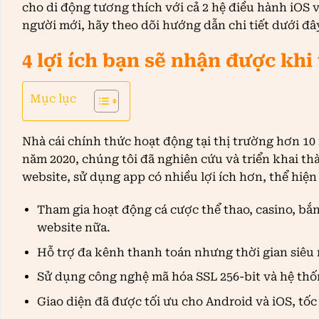
cho di động tương thích với cả 2 hệ điều hành iOS 
người mới, hãy theo dõi hướng dẫn chi tiết dưới đâ
4 lợi ích bạn sẽ nhận được khi
Mục lục
Nhà cái chính thức hoạt động tại thị trường hơn 10
năm 2020, chúng tôi đã nghiên cứu và triển khai th
website, sử dụng app có nhiều lợi ích hơn, thể hiện
Tham gia hoạt động cá cược thể thao, casino, bắn
website nữa.
Hỗ trợ đa kênh thanh toán nhưng thời gian siêu nh
Sử dụng công nghệ mã hóa SSL 256-bit và hệ th
Giao diện đã được tối ưu cho Android và iOS, tốc