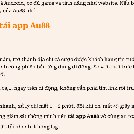
và Android, có đủ game và tính năng như website. Nếu b
y của Au88 nhé!
 tải app Au88
 năm, trở thành địa chỉ cá cược được khách hàng tin tư
ành công phiên bản ứng dụng di động. So với chơi trực 
 ở:
 cá,… ngay trên di động, không cần phải tìm link rồi tr
anh, xử lý chỉ mất 1 – 2 phút, đôi khi chỉ mất 45 giây 
ống giám sát thông minh nên
tải app Au88
vô cùng an to
 độ tải nhanh, không lag.