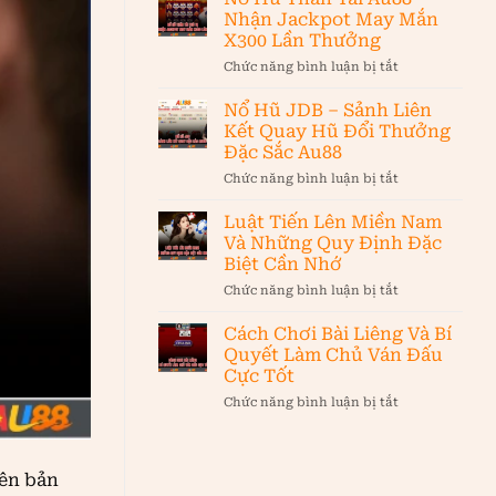
Nổ
Nhận Jackpot May Mắn
Hũ
X300 Lần Thưởng
Đường
ở
Chức năng bình luận bị tắt
Mạt
Nổ
Chược
Hũ
Game
Nổ Hũ JDB – Sảnh Liên
Thần
Huyền
Kết Quay Hũ Đổi Thưởng
Tài
Thoại
Đặc Sắc Au88
Au88
Top
ở
Chức năng bình luận bị tắt
–
1
Nổ
Nhận
Hũ
Jackpot
Luật Tiến Lên Miền Nam
JDB
May
Và Những Quy Định Đặc
–
Mắn
Biệt Cần Nhớ
Sảnh
X300
ở
Chức năng bình luận bị tắt
Liên
Lần
Luật
Kết
Thưởng
Tiến
Quay
Cách Chơi Bài Liêng Và Bí
Lên
Hũ
Quyết Làm Chủ Ván Đấu
Miền
Đổi
Cực Tốt
Nam
Thưởng
ở
Chức năng bình luận bị tắt
Và
Đặc
Cách
Những
Sắc
Chơi
Quy
Au88
Bài
Định
iên bản
Liêng
Đặc
Và