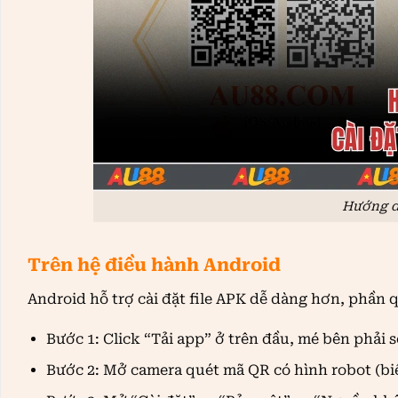
Hướng dẫ
Trên hệ điều hành Android
Android hỗ trợ cài đặt file APK dễ dàng hơn, phần
Bước 1: Click “Tải app” ở trên đầu, mé bên phải s
Bước 2: Mở camera quét mã QR có hình robot (bi