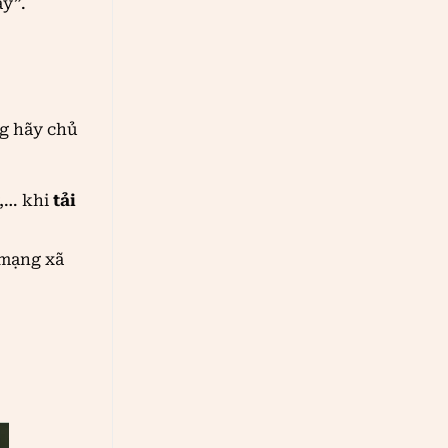
ày”.
ng hãy chủ
y,… khi
tải
 mạng xã